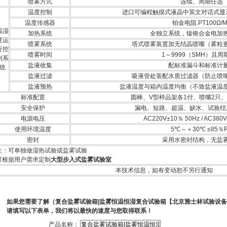
喷雾方式
连续、周期任选
温度控制
进口可编程触摸式液晶中英文对话式显
温度传感器
铂金电阻.PT100Ω/
温湿
加热系统
全独立系统，镍铬合金电加
度运
喷雾系统
塔式喷雾装置加无结晶喷嘴（雾粒
行控
喷雾时间
1～9999（SMH）且周
制系
盐液收集
配标准漏斗和标准计
统
盐液过滤
吸液管处装配水质过滤器（防止喷
盐液预热
盐液温度与箱内温度均衡（不致盐液温
标准配置
圆棒、V型样品架各1付、喷嘴2只
安全保护
漏电、短路、超温、缺水、试验结
电源电压
AC220V±10％ 50Hz / AC380
使用环境温度
5℃～＋30℃ ≤85％
密封
采用水密封结构，无盐
注：可单独做湿热试验或盐雾试验
可根据用户需求定制
大型步入式盐雾试验室
本技术信息，如有变动恕不另行通知
如果您需要了解（复合盐雾试验箱|盐雾恒温恒湿复合试验箱【北京雅士林试验设
请填写以下表单，我们将以最快的速度与您取得联系！
产品名称：