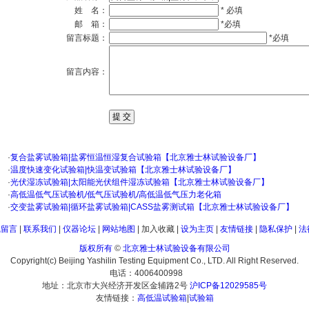
姓 名：
* 必填
邮 箱：
*必填
留言标题：
*必填
留言内容：
·
复合盐雾试验箱|盐雾恒温恒湿复合试验箱【北京雅士林试验设备厂】
·
温度快速变化试验箱|快温变试验箱【北京雅士林试验设备厂】
·
光伏湿冻试验箱|太阳能光伏组件湿冻试验箱【北京雅士林试验设备厂】
·
高低温低气压试验机/低气压试验机/高低温低气压力老化箱
·
交变盐雾试验箱|循环盐雾试验箱|CASS盐雾测试箱【北京雅士林试验设备厂】
线留言
|
联系我们
|
仪器论坛
|
网站地图
|
加入收藏
|
设为主页
|
友情链接
|
隐私保护
|
法
版权所有
©
北京雅士林试验设备有限公司
Copyright(c) Beijing Yashilin Testing Equipment Co., LTD. All Right Reserved.
电话：4006400998
地址：北京市大兴经济开发区金辅路2号
沪ICP备12029585号
友情链接：
高低温试验箱
|
试验箱