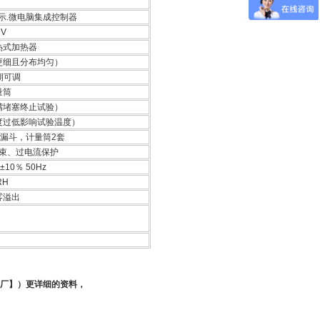
示.微电脑集成控制器
MV
热式加热器
更细且分布均匀）
期可调
量筒
嘴堵塞终止试验）
度过低影响试验温度）
、漏斗，计量筒2套
束、过电流保护
V±10％ 50Hz
RH
雾溢出
备厂】）更详细的资料，