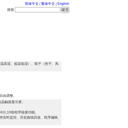
简体中文
|
繁体中文
|
English
搜索
服务中心
2026-8-8 星期六
高温高湿、低温低湿）、晾干（热干、风
自由调整。
液晶触摸显示屏。
59分,10组程序链接功能。
可支持实时监控、历史曲线回放、程序编辑、