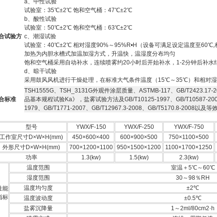
a、中性试验
试验室：35℃±2℃ 饱和空气桶：47℃±2℃
b、酸性试验
试验室：50℃±2℃ 饱和空气桶：63℃±2℃
合试验方
c、潮湿试验
试验室：40℃±2℃ 相对湿度90%～95%R•H（设备可满足设定温度至60℃,
加热为内胆水槽式加温加湿方式，升温快，温湿度分布均匀
饱和空气桶采用自动补水，连续喷雾约20小时后开始补水，1-2分钟后补水
d、晾干试验
采用鼓风风机进行干燥处理，在标准大气条件温度（15℃～35℃）和相对湿
TSH1555G、TSH_3131G外观件涂层质量、ASTMB-117、GB/T2423.17-2
合标准
品基本规程试验Ka》，盐雾试验方法及GB/T10125-1997、GB/T10587-2006、G
1979、GB/T1771-2007、GB/T12967.3-2008、GB/T5170.8-2008
型号
YWX/F-150
YWX/F-250
YWX/F-750
工作室尺寸D×W×H(mm)
450×600×400
600×900×500
750×1100×500
外形尺寸D×W×H(mm)
700×1200×1100
950×1500×1200
1100×1700×1250
功率
1.3(kw)
1.5(kw)
2.3(kw)
温度范围
室温＋5℃～60℃
湿度范围
30～98％RH
温度均匀度
±2℃
性能
指标
温度波动度
±0.5℃
盐雾沉降量
1～2ml/80cm2·h