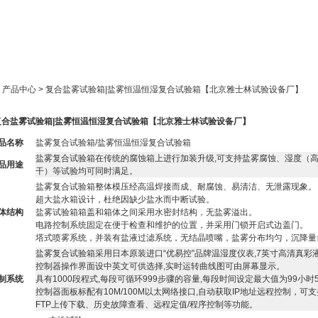
新闻中心
产品展示
成功案例
人才策略
> 产品中心 > 复合盐雾试验箱|盐雾恒温恒湿复合试验箱【北京雅士林试验设备厂】
复合盐雾试验箱|盐雾恒温恒湿复合试验箱【北京雅士林试验设备厂】
品名称
盐雾复合试验箱/盐雾恒温恒湿复合试验箱
盐雾复合试验箱在传统的腐蚀箱上进行加装升级,可支持盐雾腐蚀、湿度（
品用途
干）等试验均可同时满足。
盐雾复合试验箱整体模压经高温焊接而成、耐腐蚀、易清洁、无泄露现象。
超大盐水箱设计，杜绝因缺少盐水而中断试验。
体结构
盐雾试验箱箱盖和箱体之间采用水密封结构，无盐雾溢出。
电路控制系统固定在便于检查和维护的位置，并采用门锁开启式边盖门。
塔式喷雾系统，并装有盐液过滤系统，无结晶喷嘴，盐雾分布均匀，沉降量
盐雾复合试验箱采用日本原装进口“优易控”品牌温湿度仪表,7英寸高清真彩
控制器操作界面设中英文可供选择,实时运转曲线图可由屏幕显示。
制系统
具有1000段程式,每段可循环999步骤的容量,每段时间设定最大值为99小时
控制器面板标配有10M/100M以太网络接口,自动获取IP地址远程控制，
FTP上传下载、历史故障查看、远程定值/程序控制等功能。