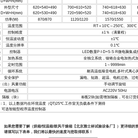
D×W×H(mm)
外型尺寸
620×540×490
700×610×520
740×618×630
D×W×H(mm)
620×530×490
720×590×520
740×618×630
功率(W)
870/870
1120/1120
1570/1550
温度范围
RT＋10℃～250℃、300℃
性
控制精度
±1％（满量程）
能
指
恒温波动度
±1
℃
标
温度分辨率
0.1
℃
控制器
LED数显P·I·D+S·S·R微电脑集
控
加热系统
全独立系统，镍铬合金电加
热
式
制
系
定时范围
1～9999min
统
循环系统
耐高温低噪音电机.多叶式离心
安全保护
漏电、短路、超温、电机过
热
、过
进（出）风量功能
手动
调
节旋钮
电源电压
AC220V 50Hz
隔板（块）
标配2块(如需增加隔
板
，可在订货
：1、以上数据均在环境温度（QT)25℃.工作室无负载条件下测得
、可选智能型程序温度控制器
如果您需要了解（烘箱/恒温箱/鼓风干燥箱【北京雅士林试验设备厂】）更详细的
请填写以下表单，我们将以最快的速度与您取得联系！