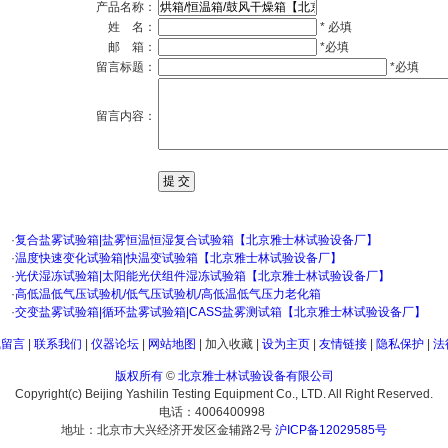
产品名称：
姓 名：
* 必填
邮 箱：
*必填
留言标题：
*必填
留言内容：
·
复合盐雾试验箱|盐雾恒温恒湿复合试验箱【北京雅士林试验设备厂】
·
温度快速变化试验箱|快温变试验箱【北京雅士林试验设备厂】
·
光伏湿冻试验箱|太阳能光伏组件湿冻试验箱【北京雅士林试验设备厂】
·
高低温低气压试验机/低气压试验机/高低温低气压力老化箱
·
交变盐雾试验箱|循环盐雾试验箱|CASS盐雾测试箱【北京雅士林试验设备厂】
线留言
|
联系我们
|
仪器论坛
|
网站地图
|
加入收藏
|
设为主页
|
友情链接
|
隐私保护
|
法
版权所有
©
北京雅士林试验设备有限公司
Copyright(c) Beijing Yashilin Testing Equipment Co., LTD. All Right Reserved.
电话：4006400998
地址：北京市大兴经济开发区金辅路2号
沪ICP备12029585号