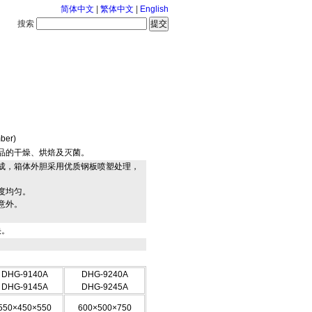
简体中文
|
繁体中文
|
English
搜索
服务中心
126-8-8 星期六
mber)
品的干燥、烘焙及灭菌。
成
，箱体外胆采用优质钢板
喷
塑处理，
度均匀。
意外。
快。
DHG-9140A
DHG-9240A
DHG-9145A
DHG-9245A
550×450×
5
50
600×500×750