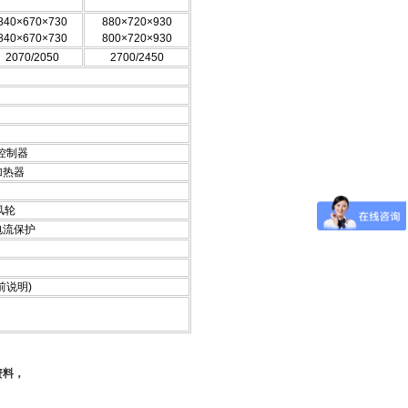
840×670×730
880×720×930
840×670×730
800×720×930
2070/2050
2700/2450
成控制器
加热器
风轮
电流保护
前说明)
资料，