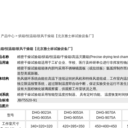
新闻中心
产品展示
成功案例
人才策略
> 产品中心 > 烘箱/恒温箱/鼓风干燥箱【北京雅士林试验设备厂】
烘箱/恒温箱/鼓风干燥箱【北京雅士林试验设备厂】
品名称
精密干燥试验箱/烘箱/恒温箱/干燥箱/高温灭菌箱
(Precise drying test cha
品用途
精密干燥试验箱适用于工矿企业、学校、医疗及科
研
单
位进行非挥发性物
精密干燥试验箱箱体内胆均采用不
锈
钢镜面板（或拉丝板）氩弧焊制作而
造
型
美观新颖。
体结构
热风循环系统由能在
高
温下
连
续运转的风机和特殊风
道
组成，工作室内温
独立限温报警系统，超过限制温度即自动中断，保证实验安全运行不发生
设有大面积钢化玻璃观察窗，供观察工作室状况之用。
制系统
精密干燥试验箱采用智能型温度控制器。 具有定时功
能
。 温度恢复时间
合标准
JB/T5520-91
品图片
DHG-9023A
DHG-9053A
DHG-9070A
型号
DHG-9035A
DHG-9055A
DHG-9075A
工作室尺寸
340×320×320
420×395×
3
50
450×400×450