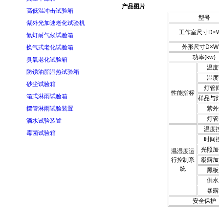
产品图片
高低温冲击试验箱
型号
紫外光加速老化试验机
工作室尺寸D×
氙灯耐气候试验箱
外形尺寸D×W
换气式老化试验箱
功率(kw)
臭氧老化试验箱
温度
防锈油脂湿热试验箱
湿度
砂尘试验箱
灯管
性能指标
箱式淋雨试验箱
样品与
摆管淋雨试验装置
紫外
灯管
滴水试验装置
温度
霉菌试验箱
时间
光照加
温湿度运
行控制系
凝露加
统
黑板
供水
暴露
安全保护