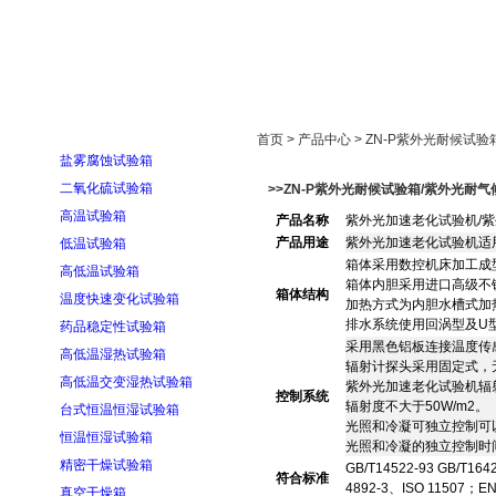
首页
走进雅士林
新闻中心
产品展示
首页 > 产品中心 > ZN-P紫外光耐
盐雾腐蚀试验箱
二氧化硫试验箱
>>ZN-P紫外光耐候试验箱/紫外光
高温试验箱
产品名称
紫外光加速老化试验机/紫
产品用途
紫外光加速老化试验机适
低温试验箱
箱体采用数控机床加工成
高低温试验箱
箱体内胆采用进口高级不
箱体结构
温度快速变化试验箱
加热方式为内胆水槽式加
排水系统使用回涡型及U
药品稳定性试验箱
采用黑色铝板连接温度传
高低温湿热试验箱
辐射计探头采用固定式，
高低温交变湿热试验箱
紫外光加速老化试验机辐
控制系统
辐射度不大于50W/m2。
台式恒温恒湿试验箱
光照和冷凝可独立控制可
恒温恒湿试验箱
光照和冷凝的独立控制时
精密干燥试验箱
GB/T14522-93 GB/T1
符合标准
4892-3、ISO 11507；E
真空干燥箱