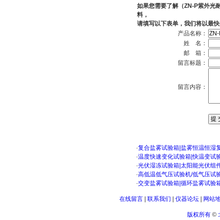
如果您需要了解（ZN-P紫外
料，
请填写以下表单，我们将以最快
产品名称：
姓 名：
邮 箱：
留言标题：
留言内容：
·
复合盐雾试验箱|盐雾恒温恒湿
·
温度快速变化试验箱|快温变试
·
光伏湿冻试验箱|太阳能光伏组
·
高低温低气压试验机/低气压试
·
交变盐雾试验箱|循环盐雾试验箱
在线留言
|
联系我们
|
仪器论坛
|
网站
版权所有
©