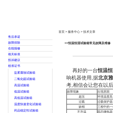
首页
走进雅士林
新闻中心
产品展示
首页 > 服务中心 > 技术文章
售后承诺
故障排除
>>恒温恒湿试验箱常见故障及维修
在线报修
相关标准
投诉建议
校准证书
再好的一台
恒温恒
盐雾腐蚀试验箱
响机器使用,据
北京
二氧化硫试验箱
考,相信会让您在以
高温试验箱
低温试验箱
故障现象
出现原因
超压
环境温度高
高低温试验箱
过载
过载保护器
温度快速变化试验箱
缺相
三相中的一
药品稳定性试验箱
不升温
固态继电器