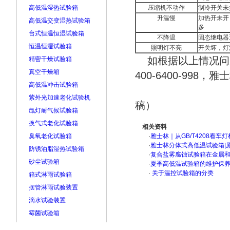
高低温湿热试验箱
压缩机不动作
制冷开关未
升温慢
加热开未开
高低温交变湿热试验箱
多
台式恒温恒湿试验箱
不降温
固态继电器
恒温恒湿试验箱
照明灯不亮
开关坏，灯
如根据以上情况问
精密干燥试验箱
真空干燥箱
400-6400-99
高低温冲击试验箱
紫外光加速老化试验机
稿）
氙灯耐气候试验箱
换气式老化试验箱
相关资料
臭氧老化试验箱
·
雅士林｜从GB/T4208看
·
雅士林分体式高低温试验箱|
防锈油脂湿热试验箱
·
复合盐雾腐蚀试验箱在金属
砂尘试验箱
·
夏季高低温试验箱的维护保
·
关于温控试验箱的分类
箱式淋雨试验箱
摆管淋雨试验装置
滴水试验装置
霉菌试验箱