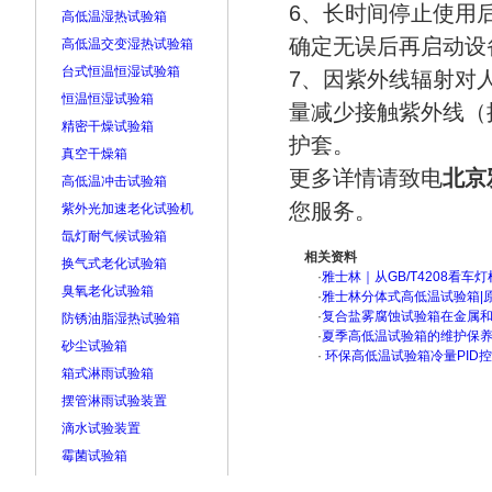
6、长时间停止使用
高低温湿热试验箱
确定无误后再启动设
高低温交变湿热试验箱
台式恒温恒湿试验箱
7、因紫外线辐射对
恒温恒湿试验箱
量减少接触紫外线（
精密干燥试验箱
护套。
真空干燥箱
更多详情请致电
北京
高低温冲击试验箱
您服务。
紫外光加速老化试验机
氙灯耐气候试验箱
相关资料
换气式老化试验箱
·
雅士林｜从GB/T4208看
臭氧老化试验箱
·
雅士林分体式高低温试验箱|
·
复合盐雾腐蚀试验箱在金属
防锈油脂湿热试验箱
·
夏季高低温试验箱的维护保
砂尘试验箱
·
环保高低温试验箱冷量PID
箱式淋雨试验箱
摆管淋雨试验装置
滴水试验装置
霉菌试验箱