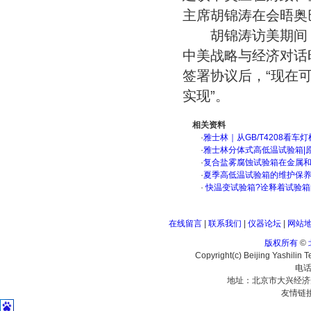
主席胡锦涛在会晤奥
胡锦涛访美期间，
中美战略与经济对话
签署协议后，“现在
实现”。
相关资料
·
雅士林｜从GB/T4208看
·
雅士林分体式高低温试验箱|
·
复合盐雾腐蚀试验箱在金属
·
夏季高低温试验箱的维护保
·
快温变试验箱?诠释着试验箱
在线留言
|
联系我们
|
仪器论坛
|
网站
版权所有
©
Copyright(c) Beijing Yashilin 
电话
地址：北京市大兴经济
友情链