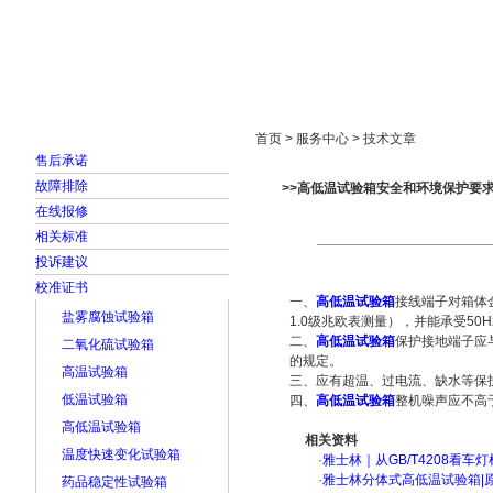
首页
走进雅士林
新闻中心
产品展示
首页 > 服务中心 > 技术文章
售后承诺
故障排除
>>高低温试验箱安全和环境保护要
在线报修
相关标准
投诉建议
校准证书
一、
高低温试验箱
接线端子对箱体
盐雾腐蚀试验箱
1.0级兆欧表测量），并能承受50H
二、
高低温试验箱
保护接地端子应与试
二氧化硫试验箱
的规定。
高温试验箱
三、应有超温、过电流、缺水等保
低温试验箱
四、
高低温试验箱
整机噪声应不高于8
高低温试验箱
相关资料
温度快速变化试验箱
·
雅士林｜从GB/T4208看
·
雅士林分体式高低温试验箱|
药品稳定性试验箱