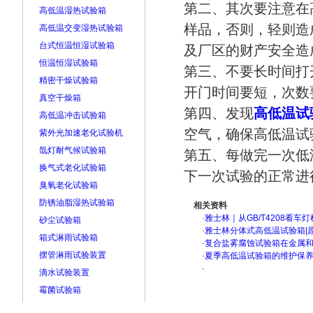
第二、其次要注意在
高低温湿热试验箱
样品，否则，轻则造
高低温交变湿热试验箱
台式恒温恒湿试验箱
及厂区的财产安全造
恒温恒湿试验箱
第三、不要长时间打
精密干燥试验箱
开门时间要短，次数
真空干燥箱
第四、发现
高低温试
高低温冲击试验箱
空气，确保高低温试
紫外光加速老化试验机
氙灯耐气候试验箱
第五、每做完一次低
换气式老化试验箱
下一次试验的正常进
臭氧老化试验箱
防锈油脂湿热试验箱
相关资料
·
雅士林｜从GB/T4208看
砂尘试验箱
·
雅士林分体式高低温试验箱|
箱式淋雨试验箱
·
复合盐雾腐蚀试验箱在金属
摆管淋雨试验装置
·
夏季高低温试验箱的维护保
·
滴水试验装置
霉菌试验箱