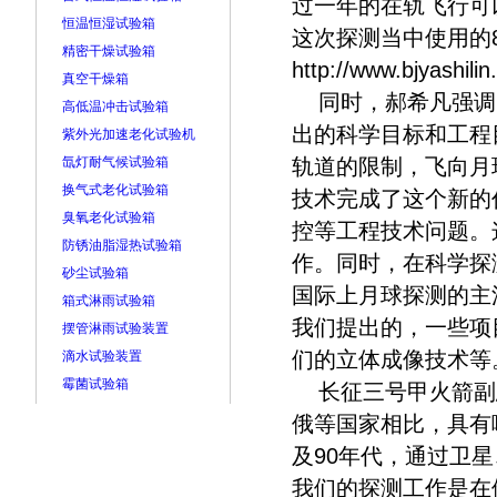
过一年的在轨飞行可
恒温恒湿试验箱
这次探测当中使用的
精密干燥试验箱
http://www.bjyashili
真空干燥箱
同时，郝希凡强调
高低温冲击试验箱
出的科学目标和工程
紫外光加速老化试验机
氙灯耐气候试验箱
轨道的限制，飞向月
换气式老化试验箱
技术完成了这个新的
臭氧老化试验箱
控等工程技术问题。
防锈油脂湿热试验箱
作。同时，在科学探
砂尘试验箱
国际上月球探测的主
箱式淋雨试验箱
我们提出的，一些项
摆管淋雨试验装置
们的立体成像技术等
滴水试验装置
霉菌试验箱
长征三号甲火箭副
俄等国家相比，具有
及90年代，通过卫
我们的探测工作是在