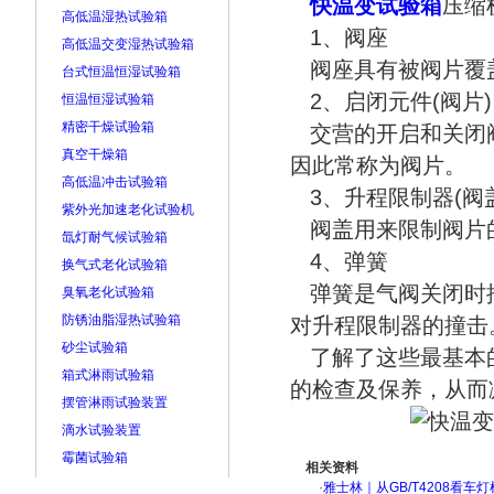
快温变试验箱
压缩
高低温湿热试验箱
1、阀座
高低温交变湿热试验箱
阀座具有被阀片覆
台式恒温恒湿试验箱
2、启闭元件(阀片)
恒温恒湿试验箱
精密干燥试验箱
交营的开启和关闭阀
真空干燥箱
因此常称为阀片。
高低温冲击试验箱
3、升程限制器(阀盖
紫外光加速老化试验机
阀盖用来限制阀片的
氙灯耐气候试验箱
4、弹簧
换气式老化试验箱
弹簧是气阀关闭时推
臭氧老化试验箱
防锈油脂湿热试验箱
对升程限制器的撞击
砂尘试验箱
了解了这些最基本的
箱式淋雨试验箱
的检查及保养，从而
摆管淋雨试验装置
滴水试验装置
霉菌试验箱
相关资料
·
雅士林｜从GB/T4208看