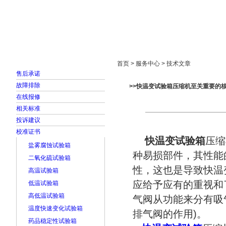
首页
走进雅士林
新闻中心
产品展示
首页 > 服务中心 > 技术文章
售后承诺
故障排除
>>快温变试验箱压缩机至关重要的
在线报修
相关标准
投诉建议
校准证书
快温变试验箱
压缩
盐雾腐蚀试验箱
种易损部件，其性能
二氧化硫试验箱
性，这也是导致快温
高温试验箱
应给予应有的重视和
低温试验箱
高低温试验箱
气阀从功能来分有吸
温度快速变化试验箱
排气阀的作用)。
药品稳定性试验箱