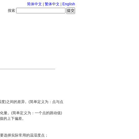
简体中文
|
繁体中文
|
English
搜索
服务中心
2026-8-7 星期五
度)之间的差异。(简单定义为：点与点
化量。(简单定义为：一个点的跳动值)
称值的上下偏差。
要选择实际常用的温湿度点；