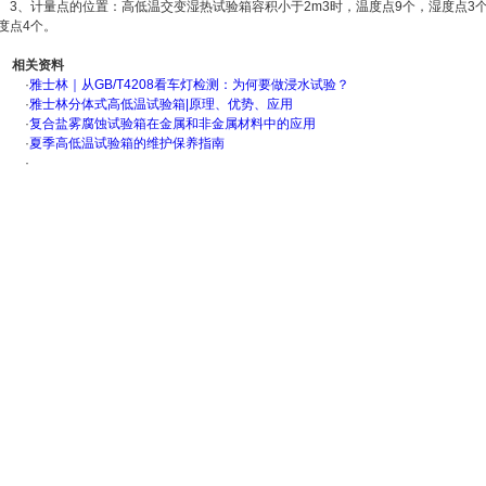
3、计量点的位置：高低温交变湿热试验箱容积小于2m3时，温度点9个，湿度点3个
度点4个。
相关资料
·
雅士林｜从GB/T4208看车灯检测：为何要做浸水试验？
·
雅士林分体式高低温试验箱|原理、优势、应用
·
复合盐雾腐蚀试验箱在金属和非金属材料中的应用
·
夏季高低温试验箱的维护保养指南
·