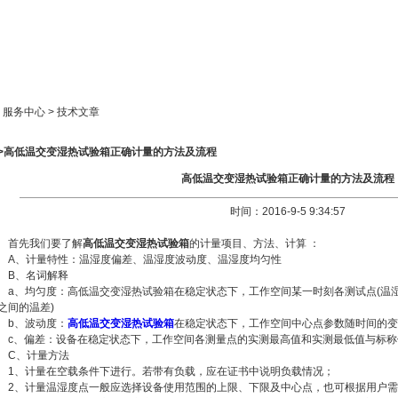
新闻中心
产品展示
成功案例
人才策略
> 服务中心 > 技术文章
>>高低温交变湿热试验箱正确计量的方法及流程
高低温交变湿热试验箱正确计量的方法及流程
时间：2016-9-5 9:34:57
首先我们要了解
高低温交变湿热试验箱
的计量项目、方法、计算 ：
A、计量特性：温湿度偏差、温湿度波动度、温湿度均匀性
B、名词解释
a、均匀度：高低温交变湿热试验箱在稳定状态下，工作空间某一时刻各测试点(温湿
之间的温差)
b、波动度：
高低温交变湿热试验箱
在稳定状态下，工作空间中心点参数随时间的变
c、偏差：设备在稳定状态下，工作空间各测量点的实测最高值和实测最低值与标
C、计量方法
1、计量在空载条件下进行。若带有负载，应在证书中说明负载情况；
2、计量温湿度点一般应选择设备使用范围的上限、下限及中心点，也可根据用户需