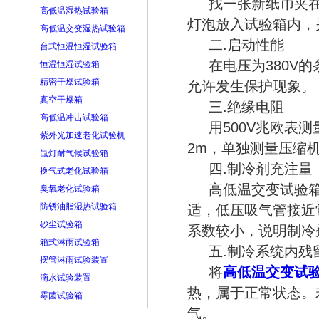
找一张新纸币夹在
高低温湿热试验箱
灯泡放入试验箱内，
高低温交变湿热试验箱
二.启动性能
台式恒温恒湿试验箱
在电压为380V的
恒温恒湿试验箱
精密干燥试验箱
允许发生保护现象。
真空干燥箱
三.绝缘电阻
高低温冲击试验箱
用500V兆欧表测
紫外光加速老化试验机
2m，单独测量压缩
氙灯耐气候试验箱
四.制冷剂充注量
换气式老化试验箱
高低温交变试验箱
臭氧老化试验箱
防锈油脂湿热试验箱
适，低压吸气管接近
砂尘试验箱
系数较小，说明制冷
箱式淋雨试验箱
五.制冷系统内残
摆管淋雨试验装置
将
高低温交变试
滴水试验装置
热，属于正常状态。
霉菌试验箱
气。