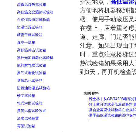
指定地点，
高低温湿
高低温湿热试验箱
方便地将机器移到指
高低温交变湿热试验箱
楼，使用手动液压叉
台式恒温恒湿试验箱
在楼上，应着重考虑
恒温恒湿试验箱
精密干燥试验箱
道、走廊、门是否能
真空干燥箱
注意。如果出现由于
高低温冲击试验箱
时，重点注意楼梯过
紫外光加速老化试验机
热试验箱如果采用人
氙灯耐气候试验箱
到3天，再开机检查
换气式老化试验箱
臭氧老化试验箱
防锈油脂湿热试验箱
相关资料
砂尘试验箱
·
雅士林｜从GB/T4208看
箱式淋雨试验箱
·
雅士林分体式高低温试验箱|
·
复合盐雾腐蚀试验箱在金属
摆管淋雨试验装置
·
夏季高低温试验箱的维护保
滴水试验装置
·
霉菌试验箱