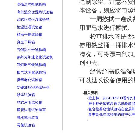
毛刷除尘。注意不要
高低温湿热试验箱
本设备，则应将电源
高低温交变湿热试验箱
一周擦拭一遍设
台式恒温恒湿试验箱
用肥皂水进行擦拭。
恒温恒湿试验箱
精密干燥试验箱
检查排水管是否
真空干燥箱
使用铁丝捅一捅排水
高低温冲击试验箱
清洗，可将漂白剂加
紫外光加速老化试验机
剂冲去。
氙灯耐气候试验箱
经常给高低温湿
换气式老化试验箱
可以延长设备使用的
臭氧老化试验箱
防锈油脂湿热试验箱
相关资料
砂尘试验箱
·
雅士林｜从GB/T4208看
箱式淋雨试验箱
·
雅士林分体式高低温试验箱|
·
复合盐雾腐蚀试验箱在金属
摆管淋雨试验装置
·
夏季高低温试验箱的维护保
滴水试验装置
·
霉菌试验箱