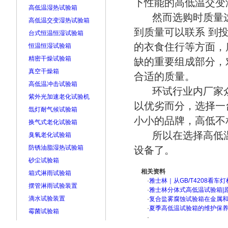
下性能的高低温交变
高低温湿热试验箱
然而选购时质量
高低温交变湿热试验箱
到质量可以联系 到
台式恒温恒湿试验箱
的衣食住行等方面，
恒温恒湿试验箱
精密干燥试验箱
缺的重要组成部分，
真空干燥箱
合适的质量。
高低温冲击试验箱
环试行业内厂家
紫外光加速老化试验机
以优劣而分，选择一
氙灯耐气候试验箱
小小的品牌，高低不
换气式老化试验箱
所以在选择高低
臭氧老化试验箱
防锈油脂湿热试验箱
设备了。
砂尘试验箱
相关资料
箱式淋雨试验箱
·
雅士林｜从GB/T4208看
摆管淋雨试验装置
·
雅士林分体式高低温试验箱|
滴水试验装置
·
复合盐雾腐蚀试验箱在金属
·
夏季高低温试验箱的维护保
霉菌试验箱
·