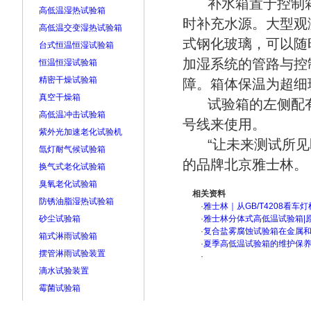
补水箱置于控制箱
高低温湿热试验箱
时补充水源。大型观
高低温交变湿热试验箱
式钢化玻璃，可以随
台式恒温恒湿试验箱
加湿系统的管路与控
恒温恒湿试验箱
精密干燥试验箱
障。箱体保温为超细
真空干燥箱
试验箱的左侧配
高低温冲击试验箱
号线来使用。
紫外光加速老化试验机
“让未来测试所
氙灯耐气候试验箱
的品牌北京雅士林。
换气式老化试验箱
臭氧老化试验箱
相关资料
防锈油脂湿热试验箱
·
雅士林｜从GB/T4208看
砂尘试验箱
·
雅士林分体式高低温试验箱|
·
复合盐雾腐蚀试验箱在金属
箱式淋雨试验箱
·
夏季高低温试验箱的维护保
摆管淋雨试验装置
·
滴水试验装置
霉菌试验箱