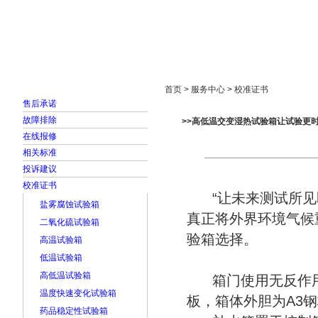
首页
走进雅士林
新闻中心
产品展示
首页 > 服务中心 > 校准证书
售后承诺
故障排除
>>高低温交变湿热试验箱让试验更
在线报修
相关标准
投诉建议
校准证书
“让未来测试所见
盐雾腐蚀试验箱
真正将外界环境气候
二氧化硫试验箱
验箱选择。
高温试验箱
低温试验箱
高低温试验箱
箱门使用无反作用
温度快速变化试验箱
板，箱体外胆为A3
药品稳定性试验箱