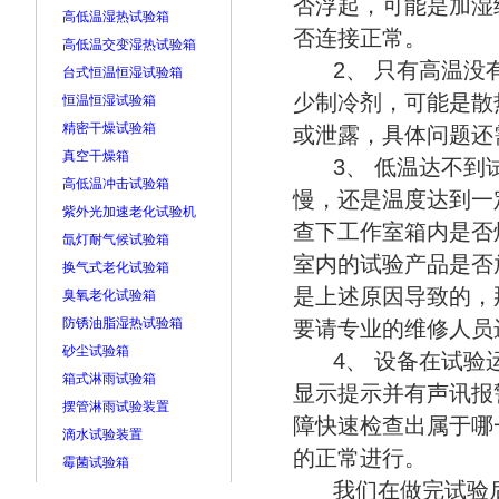
否浮起，可能是加湿
高低温湿热试验箱
否连接正常。
高低温交变湿热试验箱
2、 只有高温没有
台式恒温恒湿试验箱
少制冷剂，可能是散
恒温恒湿试验箱
精密干燥试验箱
或泄露，具体问题还
真空干燥箱
3、 低温达不到试
高低温冲击试验箱
慢，还是温度达到一
紫外光加速老化试验机
查下工作室箱内是否
氙灯耐气候试验箱
室内的试验产品是否
换气式老化试验箱
是上述原因导致的，
臭氧老化试验箱
防锈油脂湿热试验箱
要请专业的维修人员
砂尘试验箱
4、 设备在试验运
箱式淋雨试验箱
显示提示并有声讯报
摆管淋雨试验装置
障快速检查出属于哪
滴水试验装置
的正常进行。
霉菌试验箱
我们在做完试验后