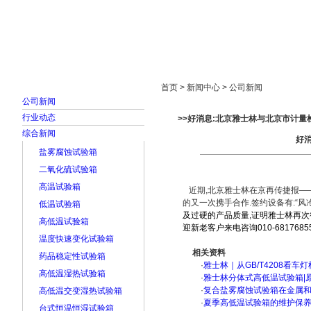
首页
走进雅士林
新闻中心
产品展示
首页 > 新闻中心 > 公司新闻
公司新闻
行业动态
>>好消息:北京雅士林与北京市计
综合新闻
好
盐雾腐蚀试验箱
二氧化硫试验箱
高温试验箱
近期,北京雅士林在京再传捷报——
的又一次携手合作.签约设备有:“
低温试验箱
及过硬的产品质量,证明雅士林再次
高低温试验箱
迎新老客户来电咨询010-681768
温度快速变化试验箱
相关资料
药品稳定性试验箱
·
雅士林｜从GB/T4208看
高低温湿热试验箱
·
雅士林分体式高低温试验箱|
·
复合盐雾腐蚀试验箱在金属
高低温交变湿热试验箱
·
夏季高低温试验箱的维护保
台式恒温恒湿试验箱