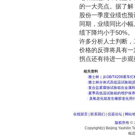
的一大亮点。据了解
股份一季度业绩也预
同期，业绩同比小幅
绩下降均小于50%。
许多分析人士判断，
价格的反弹将具有一
拐点还有待进一步观
相关资料
·
雅士林｜从GB/T4208看
·
雅士林分体式高低温试验箱|
·
复合盐雾腐蚀试验箱在金属
·
夏季高低温试验箱的维护保
·
臭氧老化箱发生橡胶老化用
在线留言
|
联系我们
|
仪器论坛
|
网站
版权所有
©
Copyright(c) Beijing Yashilin 
电话