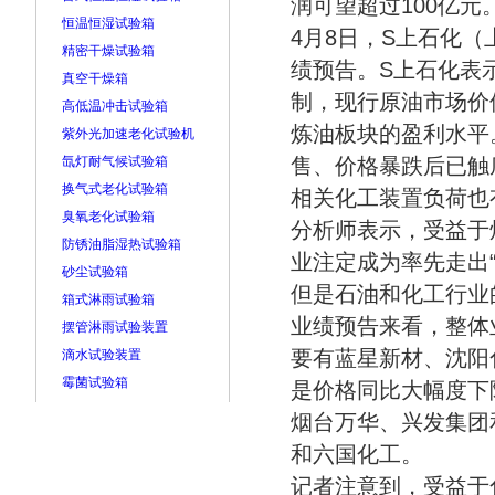
润可望超过100亿元
恒温恒湿试验箱
4月8日，S上石化
精密干燥试验箱
绩预告。S上石化表
真空干燥箱
制，现行原油市场价
高低温冲击试验箱
炼油板块的盈利水平
紫外光加速老化试验机
氙灯耐气候试验箱
售、价格暴跌后已触
换气式老化试验箱
相关化工装置负荷也
臭氧老化试验箱
分析师表示，受益于
防锈油脂湿热试验箱
业注定成为率先走出
砂尘试验箱
但是石油和化工行业
箱式淋雨试验箱
业绩预告来看，整体
摆管淋雨试验装置
要有蓝星新材、沈阳
滴水试验装置
霉菌试验箱
是价格同比大幅度下
烟台万华、兴发集团
和六国化工。
记者注意到，受益于