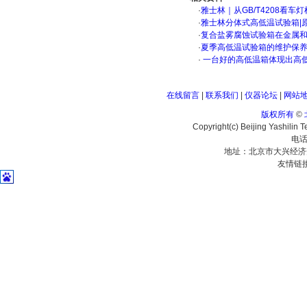
·
雅士林｜从GB/T4208看
·
雅士林分体式高低温试验箱|
·
复合盐雾腐蚀试验箱在金属
·
夏季高低温试验箱的维护保
·
一台好的高低温箱体现出高
在线留言
|
联系我们
|
仪器论坛
|
网站
版权所有
©
Copyright(c) Beijing Yashilin 
电话
地址：北京市大兴经济
友情链