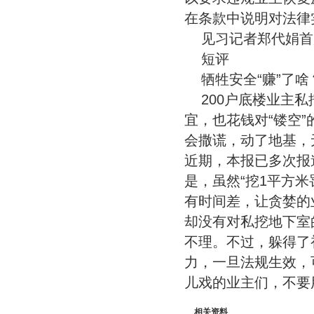
在条款中说明对法律
见习记者郑代娟首
短评
牺牲安全“赚”了啥
200户底楼业主
宜，也花钱对“镂空
会撒谎，动了地基，
近期，本报已多次报
是，虽然“挖1平方
有时间差，让贪婪的
却没有对私挖地下室
不理。不过，躲得了
力，一旦法规生效，
儿戏的业主们，不要
相关资料