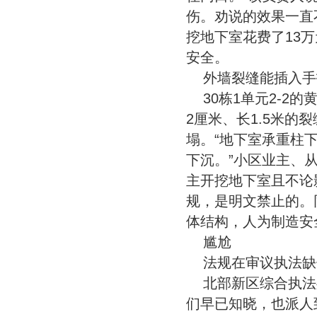
伤。劝说的效果一直
挖地下室花费了13
安全。
外墙裂缝能插入手
30栋1单元2-
2厘米、长1.5米
塌。“地下室承重柱
下沉。”小区业主、
主开挖地下室且不论
规，是明文禁止的。
体结构，人为制造安
尴尬
法规在审议执法缺
北部新区综合执法
们早已知晓，也派人