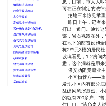
悉，目前，市人大即
恒温恒湿试验箱
可在正在制定的法律
精密干燥试验箱
挖地三米惊见承重
真空干燥箱
昨日上午，记者来
高低温冲击试验箱
打出一道门。通过这
紫外光加速老化试验机
氙灯耐气候试验箱
部，岩石裸露在外，
换气式老化试验箱
在地下的防雷设施全
臭氧老化试验箱
栋2单元3楼的居民杜
防锈油脂湿热试验箱
玻璃看见，1-2房
砂尘试验箱
悉，这个洞就是用来
箱式淋雨试验箱
保安劝阻竟遭业主
摆管淋雨试验装置
滴水试验装置
小区物管方——重
霉菌试验箱
发现小区内有部分底
乱建风愈演愈烈。小区
的就有200多户。
住门口。”该负责人