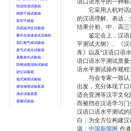
语口语水平的一种标
恒温恒湿试验箱
它采用人机对话的
精密干燥试验箱
的汉语理解、表达、
真空干燥箱
结果分初、中、高三
高低温冲击试验箱
鉴定会上，汉语口
紫外光加速老化试验机
氙灯耐气候试验箱
平测试大纲》、《汉
换气式老化试验箱
库》以及“汉语口语水
臭氧老化试验箱
语口语水平测试质量
防锈油脂湿热试验箱
语水平测试操作规程
砂尘试验箱
与会专家一致认为
箱式淋雨试验箱
出发，充分体现了口
摆管淋雨试验装置
适合亚洲等汉字文化
滴水试验装置
霉菌试验箱
而被挡在汉语学习门
汉语口语水平测试的
白，为全方位构建汉
源：
中国新闻网
作者