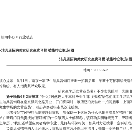
新闻中心
产品展示
成功案例
人才策略
> 新闻中心 > 行业动态
>>洁具店招聘美女研究生卖马桶 被指哗众取宠(图
洁具店招聘美女研究生卖马桶 被指哗众取宠(图
时间：2009-6-2
核心提示：6月1日，南京一家卫生洁具营销店挂出一招聘启事，年薪十万招聘貌美端
论纷纷。有人指责其哗众取宠。
研究生学历女营业员吸引不少市民眼球 吴胜 
扬子晚报6月2日报道
“什么?居然连大学本科毕业生都‘没资格’给你们卖卫生洁具
生洁具营销店在南京洪武北路开业，开门庆同时，该店还沿街挂出一招聘启事，上面写
究生学历的女营业员”，引起许多过街市民议论纷纷。
记者接到市民报料后随即赶到该店，想探访一下这家为什么把销售洁具的招聘门槛
站在新店门口负责接待“招聘者”的一位该店人士解释称，该店确实明确规定了，应聘
上学历，“我们还希望应聘者所学专业，最好与环保相关，如果对方还携带一定科研成
负责店员招聘的人士还表示，该店目前主营环保卫生洁具，都属于高科技产品，在