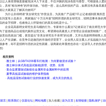
以让人体排泄物直接被泡沫冲入下水道，不仅冲厕的泡沫色彩与香型，可根据各人爱好
上，具有“相当神奇”的环保功效。“你想一想，这么高科技的产品，如果没有具备高素
能让大家真正了解其功效吗?”
为什么非得聘请“美女研究生”作营业员，为其推广产品呢?不止记者感到匪夷所思
生刘某等人也表示，商家抛出“十万元年薪”招聘所谓的美女研究生，招聘启事本身的用
品的金字招牌，也难免让人怀疑他们的真实动机是什么。”
企业花高薪聘女研究生卖马桶的行为，专家有什么看法?记者采访了南京师范大学
为了提倡高品位或现代厕所运营文化，希望调动高素质人才管理企业或做营销推广，
故意抬高就业门槛，甚至提出“非美女研究生不录用”的论调，又开出高薪聘用销售人
让人产生误解。在竞争日趋激烈的市场经济背景下，企业用人应注重人才实战能力与
项参考，却不是招聘与否的决定性因素，该商家此举显然也存在一定误导人才的负面作用
胜)
相关资料
·
雅士林｜从GB/T4208看车灯检测：为何要做浸水试验？
·
雅士林分体式高低温试验箱|原理、优势、应用
·
复合盐雾腐蚀试验箱在金属和非金属材料中的应用
·
夏季高低温试验箱的维护保养指南
·
高低温湿热试验箱行业的快速发展，成为关注的焦点
线留言
|
联系我们
|
仪器论坛
|
网站地图
|
加入收藏
|
设为主页
|
友情链接
|
隐私保护
|
法