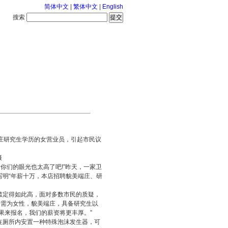
简体中文
|
繁体中文
|
English
搜索
服务中心
2026-8-9 星期日
庄研究生学历的女营业员，引起市民议
摄
?你们的眼光也太高了吧!”昨天，一家卫
明“年薪十万，本店招聘貌美端庄、研
定得如此高，面对多数市民的质疑，
者需为女性，貌美端庄，具备研究生以
果来报名，我们的薪资将更丰厚。”
厕所内安置一种特殊泡沫发生器，可