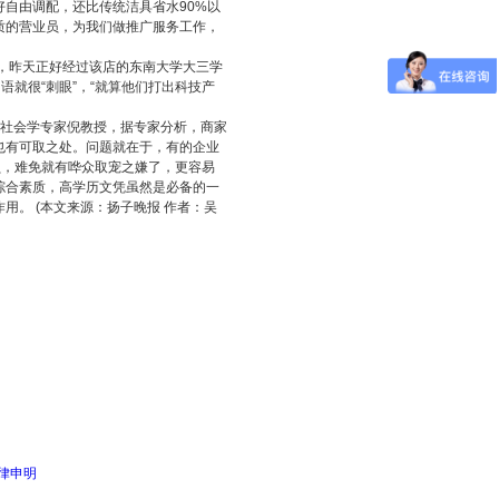
自由调配，还比传统洁具省水90%以
质的营业员，为我们做推广服务工作，
，昨天正好经过该店的东南大学大三学
语就很“刺眼”，“就算他们打出科技产
社会学专家倪教授，据专家分析，商家
也有可取之处。问题就在于，有的企业
员，难免就有哗众取宠之嫌了，更容易
综合素质，高学历文凭虽然是必备的一
。 (本文来源：扬子晚报 作者：吴
律申明