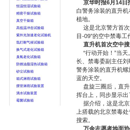
京华时报6月14日
恒温恒湿试验箱
白警务涂装的直升机
精密干燥试验箱
植地。
真空干燥箱
这是北京警方首次
高低温冲击试验箱
目-09”的空中禁毒
紫外光加速老化试验机
氙灯耐气候试验箱
直升机首次空中搜
换气式老化试验箱
“行动开始！”当
臭氧老化试验箱
长、禁毒委副主任刘
防锈油脂湿热试验箱
警务涂装的直升机螺
砂尘试验箱
蓝的天空。
箱式淋雨试验箱
盘旋三圈后，直升
摆管淋雨试验装置
滴水试验装置
挥台上，同步显示出
霉菌试验箱
据介绍，这是北京
上搭载的北京禁毒处
搜索。
万余志愿者地面协