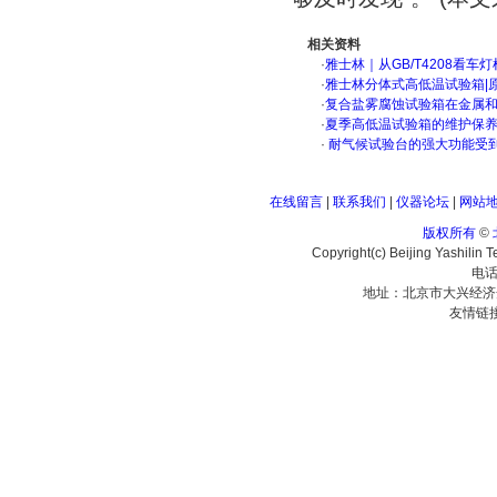
相关资料
·
雅士林｜从GB/T4208看
·
雅士林分体式高低温试验箱|
·
复合盐雾腐蚀试验箱在金属
·
夏季高低温试验箱的维护保
·
耐气候试验台的强大功能受
在线留言
|
联系我们
|
仪器论坛
|
网站
版权所有
©
Copyright(c) Beijing Yashilin 
电话
地址：北京市大兴经济
友情链