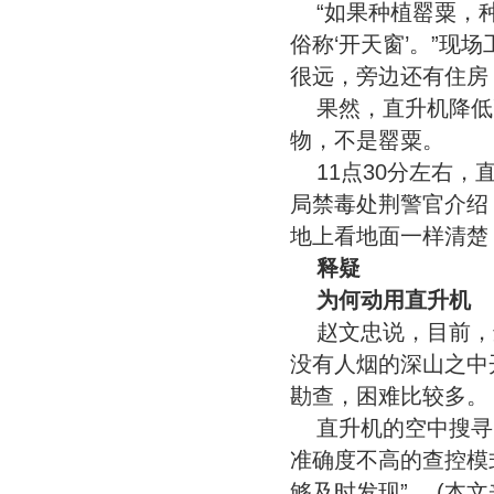
“如果种植罂粟，
俗称‘开天窗’。”现
很远，旁边还有住房
果然，直升机降低
物，不是罂粟。
11点30分左右
局禁毒处荆警官介绍
地上看地面一样清楚
释疑
为何动用直升机
赵文忠说，目前，
没有人烟的深山之中
勘查，困难比较多。
直升机的空中搜寻
准确度不高的查控模
够及时发现”。 (本