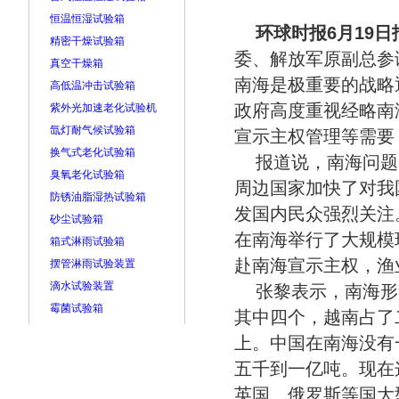
恒温恒湿试验箱
环球时报6月19日
精密干燥试验箱
委、解放军原副总参
真空干燥箱
南海是极重要的战略
高低温冲击试验箱
政府高度重视经略南
紫外光加速老化试验机
氙灯耐气候试验箱
宣示主权管理等需要
换气式老化试验箱
报道说，南海问题
臭氧老化试验箱
周边国家加快了对我
防锈油脂湿热试验箱
发国内民众强烈关注
砂尘试验箱
在南海举行了大规模
箱式淋雨试验箱
赴南海宣示主权，渔
摆管淋雨试验装置
滴水试验装置
张黎表示，南海形
霉菌试验箱
其中四个，越南占了
上。中国在南海没有
五千到一亿吨。现在
英国、俄罗斯等国大