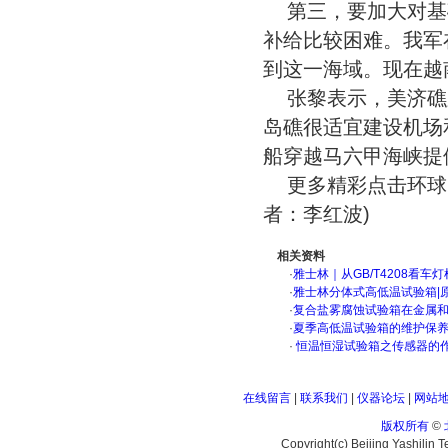
第三，要加大对基
补给比较困难。我军
到这一海域。现在越
张黎表示，美济礁
岛礁很适宜建设机场
船穿越马六甲海峡提
更多精彩点击环
者：李红波)
相关资料
·
雅士林｜从GB/T4208看
·
雅士林分体式高低温试验箱|
·
复合盐雾腐蚀试验箱在金属
·
夏季高低温试验箱的维护保
·
恒温恒湿试验箱之传感器的
在线留言
|
联系我们
|
仪器论坛
|
网站
版权所有
©
Copyright(c) Beijing Yashilin 