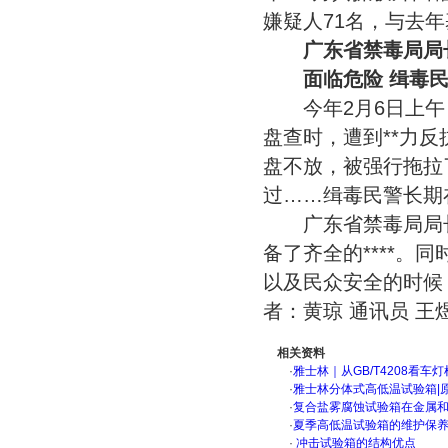
嫌疑人71名，与去
广东省禁毒局局
面临危险 缉毒民
今年2月6日上午
盘查时，遭到**力
盘不放，被强行拖拉
过……缉毒民警长期
广东省禁毒局局长
备了齐全的****。
以及民众安全的时候
者：黄琼 通讯员 王
相关资料
·
雅士林｜从GB/T4208看
·
雅士林分体式高低温试验箱|
·
复合盐雾腐蚀试验箱在金属
·
夏季高低温试验箱的维护保
·
冲击试验箱的结构优点