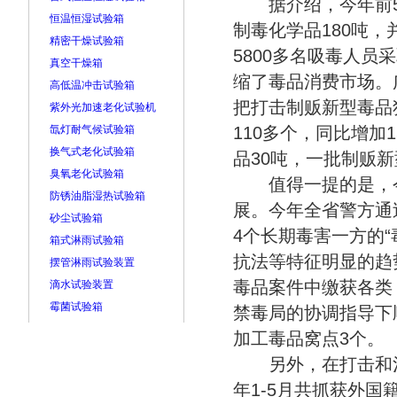
据介绍，今年前5个
恒温恒湿试验箱
制毒化学品180吨，
精密干燥试验箱
5800多名吸毒人
真空干燥箱
缩了毒品消费市场。
高低温冲击试验箱
把打击制贩新型毒品
紫外光加速老化试验机
氙灯耐气候试验箱
110多个，同比增
换气式老化试验箱
品30吨，一批制贩
臭氧老化试验箱
值得一提的是，今
防锈油脂湿热试验箱
展。今年全省警方通
砂尘试验箱
4个长期毒害一方的“
箱式淋雨试验箱
抗法等特征明显的趋
摆管淋雨试验装置
毒品案件中缴获各类
滴水试验装置
霉菌试验箱
禁毒局的协调指导下
加工毒品窝点3个。
另外，在打击和治
年1-5月共抓获外国