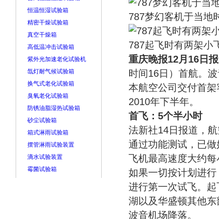
恒温恒湿试验箱
787梦幻客机于当
精密干燥试验箱
真空干燥箱
787起飞时有两架小
高低温冲击试验箱
重庆晚报12月16日
紫外光加速老化试验机
氙灯耐气候试验箱
时间16日）首航。波音
换气式老化试验箱
本航空公司交付首架
臭氧老化试验箱
2010年下半年。
防锈油脂湿热试验箱
首飞：5个半小时
砂尘试验箱
法新社14日报道，航
箱式淋雨试验箱
通过功能测试，已做
摆管淋雨试验装置
飞机最高速度大约每小
滴水试验装置
霉菌试验箱
如果一切按计划进行
进行第一次试飞。起
湖以及华盛顿其他东
波音机场降落。