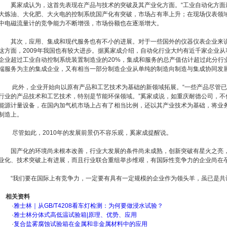
奚家成认为，这首先表现在产品与技术的突破及其产业化方面。“工业自动化方面最
大炼油、大化肥、大火电的控制系统国产化有突破，市场占有率上升；在现场仪表领
中电磁流量计的竞争能力不断增强，市场份额也在逐渐增大。
其次，应用、集成和现代服务也有不小的进展。对于一些国外的仪器仪表企业来说
这方面，2009年我国也有较大进步。据奚家成介绍，自动化行业大约有近千家企业
企业超过工业自动控制系统装置制造业的20%，集成和服务的总产值估计超过此分行
端服务为主的集成企业，又有相当一部分制造企业从单纯的制造向制造与集成协同发
此外，企业开始向以原有产品和工艺技术为基础的新领域拓展。“一些产品尽管已
行业的产品技术和工艺技术，特别是节能环保领域。”奚家成说，如重庆耐德公司，不
能源计量设备，在国内加气机市场上占有了相当比例，还以其产业技术为基础，将业
制造上。
尽管如此，2010年的发展前景仍不容乐观，奚家成提醒说。
国产化的环境尚未根本改善，行业大发展的条件尚未成熟，创新突破有星火之亮，
业化、技术突破上有进展，而且行业联合重组举步维艰，有国际性竞争力的企业尚在
“我们要在国际上有竞争力，一定要有具有一定规模的企业作为领头羊，虽已是共识
相关资料
·
雅士林｜从GB/T4208看车灯检测：为何要做浸水试验？
·
雅士林分体式高低温试验箱|原理、优势、应用
·
复合盐雾腐蚀试验箱在金属和非金属材料中的应用