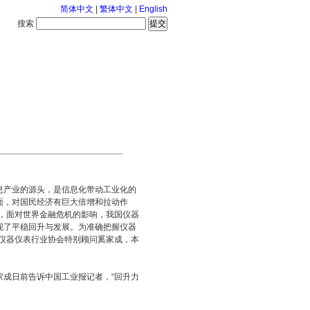
简体中文
|
繁体中文
|
English
搜索
服务中心
2026-8-8 星期六
产业的源头，是信息化带动工业化的
面，对国民经济有巨大倍增和拉动作
来，面对世界金融危机的影响，我国仪器
现了平稳回升与发展。为准确把握仪器
国仪器仪表行业协会特别顾问奚家成，本
家成日前告诉中国工业报记者，“回升力