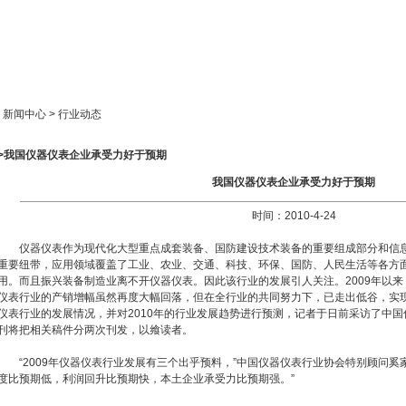
新闻中心
产品展示
成功案例
人才策略
> 新闻中心 > 行业动态
>>我国仪器仪表企业承受力好于预期
我国仪器仪表企业承受力好于预期
时间：2010-4-24
仪器仪表作为现代化大型重点成套装备、国防建设技术装备的重要组成部分和信息
重要纽带，应用领域覆盖了工业、农业、交通、科技、环保、国防、人民生活等各方
用。而且振兴装备制造业离不开仪器仪表。因此该行业的发展引人关注。2009年以
仪表行业的产销增幅虽然再度大幅回落，但在全行业的共同努力下，已走出低谷，实
仪表行业的发展情况，并对2010年的行业发展趋势进行预测，记者于日前采访了中
刊将把相关稿件分两次刊发，以飨读者。
“2009年仪器仪表行业发展有三个出乎预料，”中国仪器仪表行业协会特别顾问奚
度比预期低，利润回升比预期快，本土企业承受力比预期强。”