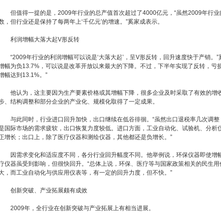
但值得一提的是，2009年行业的总产值首次超过了4000亿元，“虽然2009年行
数，但行业还是保持了每两年上‘千亿元’的增速。”奚家成表示。
利润增幅大落大起V形反转
“2009年行业的利润增幅可以说是‘大落大起’，呈V形反转，回升速度快于产销。”
增幅为负13.7%，可以说是改革开放以来最大的下降。不过，下半年实现了反转，亏
增幅达到13.1%。”
他认为，这主要因为生产要素价格或其增幅下降，很多企业及时采取了有效的增收
步、结构调整和部分企业的产业化、规模化取得了一定成果。
与此同时，行业进口回升加快，出口继续在低谷徘徊。“虽然出口退税率几次调整
是国际市场的需求疲软，出口恢复力度较低。进口方面，工业自动化、试验机、分析仪
正增长；出口上，除了医疗仪器和测绘仪器，其他都还是负增长。”
因需求变化和适应度不同，各分行业回升幅度不同。他举例说，环保仪器即使增幅
疗仪器虽受到影响，但很快回升。“总体上说，环保、医疗等与国家政策相关的民生用
大，而工业自动化与供应用仪表等，有一定的回升力度，但不快。”
创新突破、产业拓展颇有成效
2009年，全行业在创新突破与产业拓展上有相当进展。