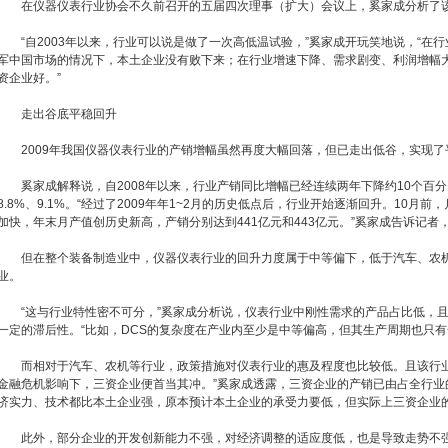
在仪器仪表行业协会不久前召开的五届四次理事（扩大）会议上，奚家成分析了该行
“自2003年以来，行业可以说是做了一次高低温试验，”奚家成开玩笑地说，“在
军中国市场的情况下，本土企业没有败下来；在行业增速下降、需求剧变、利润增幅
资企业好。”
走出谷底平稳回升
2009年我国仪器仪表行业的产销增幅虽然再度大幅回落，但已走出低谷，实现了
奚家成解释说，自2008年以来，行业产销同比增幅已经连续两年下降约10个百分点
8.8%、9.1%。“经过了2009年年1~2月的历史低点后，行业开始逐渐回升。10月前，
加快，年末月产值创历史新高，产销分别达到441亿元和443亿元。”奚家成告诉记者，
但在整个装备制造业中，仪器仪表行业的回升力度属于中等偏下，低于汽车、农机
业。
“这与行业特性密不可分，”奚家成分析说，仪表行业中刚性需求的产品占比低，且
一定的滞后性。“比如，DCS的复杂度在产业内至少是中等偏高，但其生产周期也只有
而相对于汽车、农机等行业，政策措施对仪表行业的惠及程度也比较低。且该行业
金融危机影响下，三资企业便首当其冲。”奚家成透露，三资企业的产销已由占全行业的4
济实力、技术都比本土企业强，原本预计本土企业的承受力要低，但实际上三资企业的
此外，部分企业的开发创新能力不强，对经济调整的适应度低，也是导致走势不