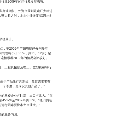
业2009年的运行及发展态势。
行业高速增长、外资企业到处建厂大肆进
大落大起之时，本土企业恢复状况比外
平稳回升。
，至2009年产销增幅已分别降至
月均增幅小于0.5%，到11、12月升幅
这预示着2010年的情况会比较好。
、工程机械以及电工、重型机械等行
由于产品生产周期短，复苏需求带有
一个季度，更何况其他产品了。”
的三资企业占比高，出口占比大。“在
5%降至2009年的33%。“他们的经
运行困难要比本土企业大。”
强的主要内因。