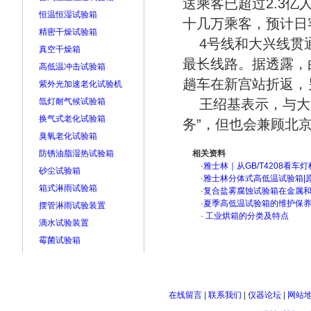
送乘客已超过2.3
恒温恒湿试验箱
十几万乘客，预计日
精密干燥试验箱
4号线和大兴线贯
真空干燥箱
最长线路。据透露，
高低温冲击试验箱
趟车在新宫站折返，
紫外光加速老化试验机
氙灯耐气候试验箱
王绍基表示，与大
换气式老化试验箱
务”，但也会兼顾北
臭氧老化试验箱
防锈油脂湿热试验箱
相关资料
·
雅士林｜从GB/T4208看
砂尘试验箱
·
雅士林分体式高低温试验箱|
箱式淋雨试验箱
·
复合盐雾腐蚀试验箱在金属
·
夏季高低温试验箱的维护保
摆管淋雨试验装置
·
工业烘箱的分类及特点
滴水试验装置
霉菌试验箱
在线留言
|
联系我们
|
仪器论坛
|
网站