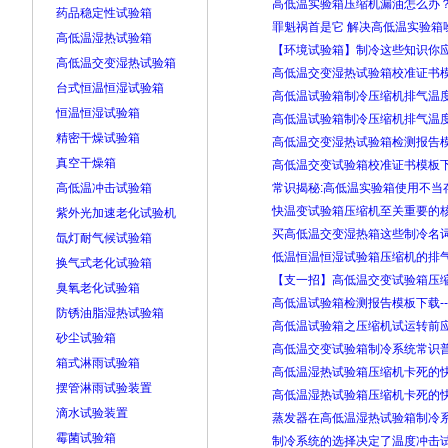
高低温实验箱压缩机漏油怎么办
药品稳定性试验箱
罪魁祸首是它 解决高低温实验箱
高低温湿热试验箱
【环境试验箱】制冷这些知识你
高低温交变湿热试验箱
高低温交变湿热试验箱校准证书
台式恒温恒湿试验箱
高低温试验箱制冷压缩机排气温度
恒温恒湿试验箱
高低温试验箱制冷压缩机排气温度
精密干燥试验箱
高低温交变湿热试验箱检测报告模
真空干燥箱
高低温交变试验箱校准证书模板
高低温冲击试验箱
常识揭秘:高低温实验箱使用不当
快温变试验箱压缩机至关重要的
紫外光加速老化试验机
买高低温交变湿热箱这些制冷名
氙灯耐气候试验箱
低温恒温恒湿试验箱压缩机的排
换气式老化试验箱
【支一招】高低温交变试验箱压
臭氧老化试验箱
高低温试验箱检测报告模板下载-
防锈油脂湿热试验箱
高低温试验箱之压缩机试运转前
砂尘试验箱
高低温交变试验箱制冷系统常识
箱式淋雨试验箱
高低温湿热试验箱压缩机卡死的
摆管淋雨试验装置
高低温湿热试验箱压缩机卡死的
滴水试验装置
蒸发器在高低温湿热试验箱制冷
霉菌试验箱
制冷系统的选择决定了温度冲击